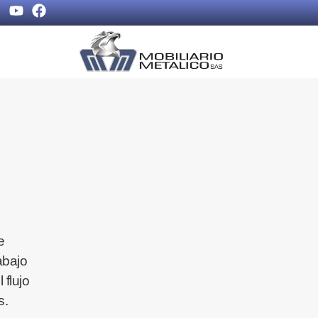
e
abajo
 flujo
s.