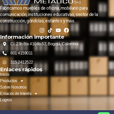
Fabricamos muebles de oficina,
mobiliario
para
comunicación, instituciones educativas, sector de la
construcción, góndolas, estantes y más.
Información importante
Cl. 23h Bis #104b-57, Bogotá, Colombia
601 4159011
315 2412522
Enlaces rápidos
Inicio
Productos
Sobre Nosotros
Enlaces de Interés
Logros